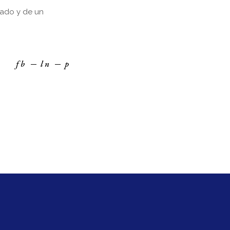
iado y de un
fb
ln
p