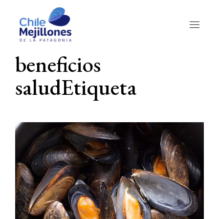
Skip
to
the
content
beneficios
saludEtiqueta