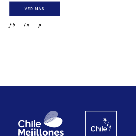
VER MÁS
fb
ln
p