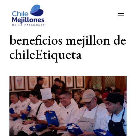
Skip
to
the
content
beneficios mejillon de
chileEtiqueta